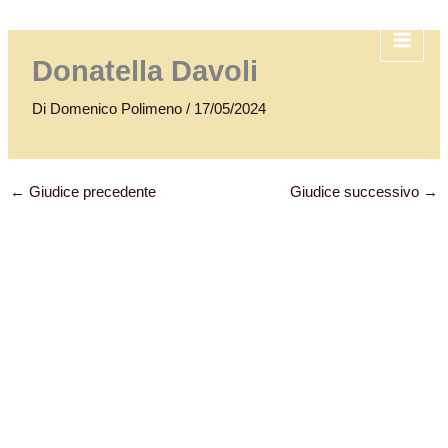
Vai
al
contenuto
Donatella Davoli
Di
Domenico Polimeno
/
17/05/2024
←
Giudice precedente
Giudice successivo
→